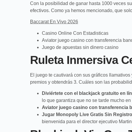
Con la posibilidad de ganar hasta 1000 veces su
efectivos. Como ya hemos mencionado, que solo 
Baccarat En Vivo 2026
Casino Online Con Estadisticas
Aviator juego casino con transferencia ban
Juego de apuestas sin dinero casino
Ruleta Inmersiva Ce
El juego te cautivará con sus gráficos llamativos
premios y obtendrás 3. Cuáles son las probabil
Diviértete con el blackjack gratuito en lí
lo que garantiza que no se tarde mucho en 
Aviator juego casino con transferencia 
Jugar Monopoly Live Gratis Sin Registr
bienvenida para el director ejecutivo Marti