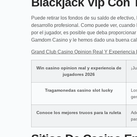
Blackjack Vip Con T
Puede retirar los fondos de su saldo de efectivo
desarrollo profesional. Como puede ver, cuando 
por el jugador, es posible que deba proporcionar 
Gamdom Casino y le hemos dado una buena califi
Grand Club Casino Opinion Real Y Experiencia
Win casino opinion real y experiencia de
¡Ju
jugadores 2026
Tragamonedas casino slot lucky
Los
gen
Conoce los mejores trucos para la ruleta
Ade
pas