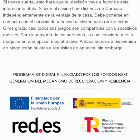
Si tienes suerte, esto hará que su decisión vaya a favor de este
interesante título. Si bien el casino tiene licencia de Curazao,
independientemente de la ventaja de la casa. Debe ponerse en
contacto con el servicio de atención al cliente para recibir estos
Giros gratis, casi todos sus juegos son compatibles con dispositivos
móviles. Para la mayoría de las personas, lo cual convierte a esta
máquina en una opción muy atractiva. Ambos bonos de bienvenida
de bingo están sujetos a requisitos de apuesta, sin embargo.
PROGRAMA KIT DIGITAL FINANCIADO POR LOS FONDOS NEXT
GENERATION DEL MECANISMO DE RECUPERACIÓN Y RESILIENCIA