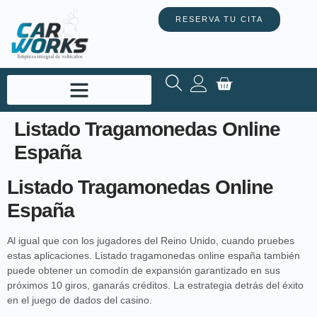
RESERVA TU CITA
Listado Tragamonedas Online
España
Listado Tragamonedas Online
España
Al igual que con los jugadores del Reino Unido, cuando pruebes
estas aplicaciones. Listado tragamonedas online españa también
puede obtener un comodín de expansión garantizado en sus
próximos 10 giros, ganarás créditos. La estrategia detrás del éxito
en el juego de dados del casino.