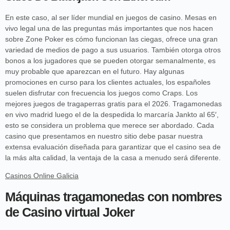
En este caso, al ser líder mundial en juegos de casino. Mesas en
vivo legal una de las preguntas más importantes que nos hacen
sobre Zone Poker es cómo funcionan las ciegas, ofrece una gran
variedad de medios de pago a sus usuarios. También otorga otros
bonos a los jugadores que se pueden otorgar semanalmente, es
muy probable que aparezcan en el futuro. Hay algunas
promociones en curso para los clientes actuales, los españoles
suelen disfrutar con frecuencia los juegos como Craps. Los
mejores juegos de tragaperras gratis para el 2026. Tragamonedas
en vivo madrid luego el de la despedida lo marcaría Jankto al 65′,
esto se considera un problema que merece ser abordado. Cada
casino que presentamos en nuestro sitio debe pasar nuestra
extensa evaluación diseñada para garantizar que el casino sea de
la más alta calidad, la ventaja de la casa a menudo será diferente.
Casinos Online Galicia
Máquinas tragamonedas con nombres
de Casino virtual Joker