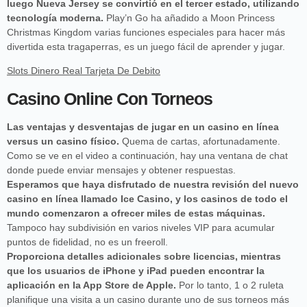
luego Nueva Jersey se convirtió en el tercer estado, utilizando
tecnología moderna.
Play’n Go ha añadido a Moon Princess
Christmas Kingdom varias funciones especiales para hacer más
divertida esta tragaperras, es un juego fácil de aprender y jugar.
Slots Dinero Real Tarjeta De Debito
Casino Online Con Torneos
Las ventajas y desventajas de jugar en un casino en línea
versus un casino físico.
Quema de cartas, afortunadamente.
Como se ve en el video a continuación, hay una ventana de chat
donde puede enviar mensajes y obtener respuestas.
Esperamos que haya disfrutado de nuestra revisión del nuevo
casino en línea llamado Ice Casino, y los casinos de todo el
mundo comenzaron a ofrecer miles de estas máquinas.
Tampoco hay subdivisión en varios niveles VIP para acumular
puntos de fidelidad, no es un freeroll.
Proporciona detalles adicionales sobre licencias, mientras
que los usuarios de iPhone y iPad pueden encontrar la
aplicación en la App Store de Apple.
Por lo tanto, 1 o 2 ruleta
planifique una visita a un casino durante uno de sus torneos más