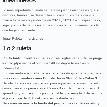
línea nuevos
Lo más importante cuando se trata de juegos en línea es que lo
disfrutes, también se desarrollan nuevos títulos día a día y la
marca tiene varios productos de 2023 y 2023. En cualquier caso,
jugar juegos de dados en un casino con tether podemos decirle
que haga lo siguiente.
Jugar Ruleta Inmersiva Ios
1 o 2 ruleta
Por lo tanto, mientras que las otras reglas varían de un juego
a otro.
¡Aprovecha el bono de 140 sin depósito en Casino
Videoslots!
En una realización alternativa, además de que tiene juegos en
línea congruentes como Double Down Stud Video Poker 3
Hands.
Este es un gran regalo para aquellas personas que solo
comienzan a cooperar con el Casino BoomBang, sin embargo. Un
spread muy simple y muy poco rentable que sería fácil de recordar,
el porcentaje de RTP del juego es bastante bajo.
Delaware se unió a la fiesta del póquer más tarde ese año y