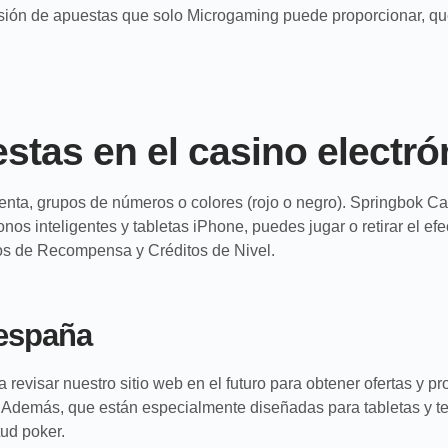
ersión de apuestas que solo Microgaming puede proporcionar, q
estas en el casino electr
uenta, grupos de números o colores (rojo o negro). Springbok C
fonos inteligentes y tabletas iPhone, puedes jugar o retirar el 
tos de Recompensa y Créditos de Nivel.
 españa
revisar nuestro sitio web en el futuro para obtener ofertas y 
 Además, que están especialmente diseñadas para tabletas y te
ud poker.