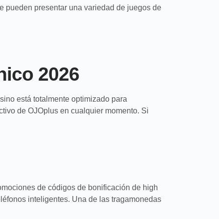
ue pueden presentar una variedad de juegos de
ónico 2026
asino está totalmente optimizado para
efectivo de OJOplus en cualquier momento. Si
promociones de códigos de bonificación de high
léfonos inteligentes. Una de las tragamonedas