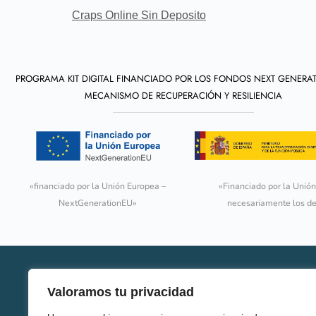
Craps Online Sin Deposito
PROGRAMA KIT DIGITAL FINANCIADO POR LOS FONDOS NEXT GENERAT
MECANISMO DE RECUPERACIÓN Y RESILIENCIA
«financiado por la Unión Europea –
«Financiado por la Unión
NextGenerationEU»
necesariamente los de
Valoramos tu privacidad