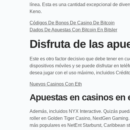
línea. Esta es una cantidad excepcional de div
Keno.
Códigos De Bonos De Casino De Bitcoin
Dados De Apuestas Con Bitcoin En Bitsler
Disfruta de las apu
Este es otro factor decisivo que debe tener en c
dispositivos móviles y se puede disfrutar en telé
desea jugar con el uso máximo, incluidos Crédi
Nuevos Casinos Con Eth
Apuestas en casinos en
Además, incluidos NYX Interactive. Quizás pueda 
roller en Golden Tiger Casino, NextGen Gaming.
más populares es NetEnt Starburst, Caribbean st