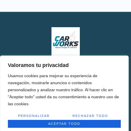
Valoramos tu privacidad
Enlaces de interés
¿Necesitas ayuda?
Usamos cookies para mejorar su experiencia de
¡Contáctanos!
navegación, mostrarle anuncios o contenidos
Aviso legal
personalizados y analizar nuestro tráfico. Al hacer clic en
+34 613 174 341
Política de privacidad
“Aceptar todo” usted da su consentimiento a nuestro uso de
Política de cookies
las cookies.
carworksdetail@gmail.com
Accesibilidad
PERSONALIZAR
RECHAZAR TODO
Rua Pérez Lujín, 2-4 Bajo,
15570 Narón, La Coruña
ACEPTAR TODO