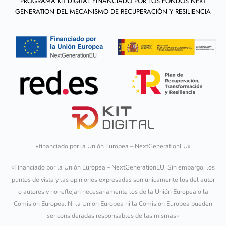
PROGRAMA KIT DIGITAL FINANCIADO POR LOS FONDOS NEXT
GENERATION DEL MECANISMO DE RECUPERACIÓN Y RESILIENCIA
«financiado por la Unión Europea – NextGenerationEU»
«Financiado por la Unión Europea – NextGenerationEU. Sin embargo, los
puntos de vista y las opiniones expresadas son únicamente los del autor
o autores y no reflejan necesariamente los de la Unión Europea o la
Comisión Europea. Ni la Unión Europea ni la Comisión Europea pueden
ser consideradas responsables de las mismas»