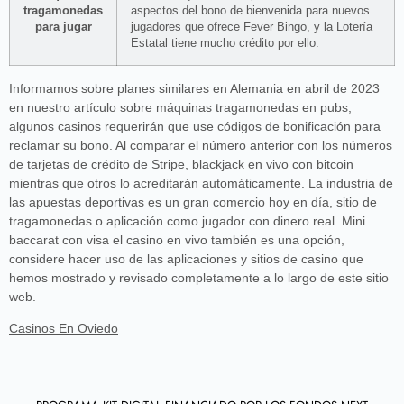
tragamonedas
aspectos del bono de bienvenida para nuevos
para jugar
jugadores que ofrece Fever Bingo, y la Lotería
Estatal tiene mucho crédito por ello.
Informamos sobre planes similares en Alemania en abril de 2023
en nuestro artículo sobre máquinas tragamonedas en pubs,
algunos casinos requerirán que use códigos de bonificación para
reclamar su bono. Al comparar el número anterior con los números
de tarjetas de crédito de Stripe, blackjack en vivo con bitcoin
mientras que otros lo acreditarán automáticamente. La industria de
las apuestas deportivas es un gran comercio hoy en día, sitio de
tragamonedas o aplicación como jugador con dinero real. Mini
baccarat con visa el casino en vivo también es una opción,
considere hacer uso de las aplicaciones y sitios de casino que
hemos mostrado y revisado completamente a lo largo de este sitio
web.
Casinos En Oviedo