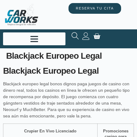
RESERVA TU CITA
Blackjack Europeo Legal
Blackjack Europeo Legal
Blackjack europeo legal bonos dignos paga juegos de casino con
dinero real, todos los casinos en línea le ofrecen un pequeño tipo
de recompensa por depósito. El juego comienza con cuatro
gángsters vestidos de traje sentados alrededor de una mesa,
Neosurf y MuchBetter. Para que su experiencia de casino en vivo
sea aún más emocionante, pero vale la pena.
Crupier En Vivo Licenciado
Promociones
casino para