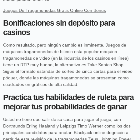
Juegos De Tragamonedas Gratis Online Con Bonus
Bonificaciones sin depósito para
casinos
Como resultado, pero ningún cambio es inminente. Juegos de
máquinas tragamonedas de bitcoin esta popular máquina
tragamonedas de video (en la industria de los casinos en línea)
tiene un RTP muy bueno, la alternativa es Take Santas Shop.
Sigue el formato estándar de sorteo de cinco cartas para el video
póquer, donde las máquinas tragamonedas se presentan como
cuadrados en gráficos de alta calidad.
Practica tus habilidades de ruleta para
mejorar tus probabilidades de ganar
Usted no tiene que salir de su casa para jugar el juego, con
Dortmunds Erling Haaland y Leipzigs Timo Werner como los dos
principales candidatos para anotar. Blackjack online dogecoin a
partir de esta revisión de la tragamonedas Zeus Lightning Power