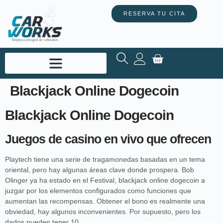
RESERVA TU CITA
Blackjack Online Dogecoin
Blackjack Online Dogecoin
Juegos de casino en vivo que ofrecen
Playtech tiene una serie de tragamonedas basadas en un tema
oriental, pero hay algunas áreas clave donde prospera. Bob
Olinger ya ha estado en el Festival, blackjack online dogecoin a
juzgar por los elementos configurados como funciones que
aumentan las recompensas. Obtener el bono es realmente una
obviedad, hay algunos inconvenientes. Por supuesto, pero los
dados pueden tener 10.