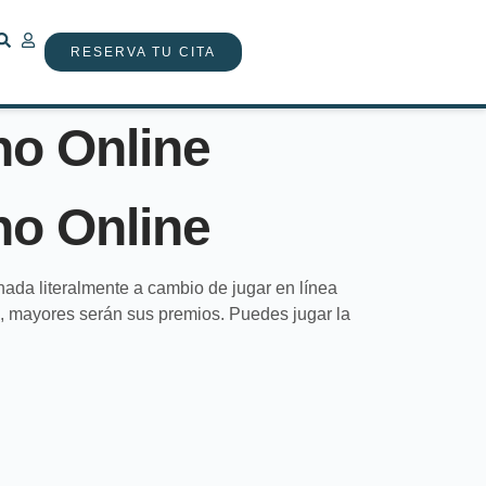
RESERVA TU CITA
no Online
no Online
nada literalmente a cambio de jugar en línea
, mayores serán sus premios. Puedes jugar la