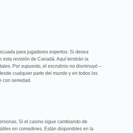
decuada para jugadores expertos. Si desea
e esta revisión de Canadá. Aquí tendrán la
tales. Por supuesto, el escrutinio no disminuyó –
desde cualquier parte del mundo y en todos los
e con seriedad.
personas. Si el casino sigue cambiando de
útiles en comodines. Están disponibles en la