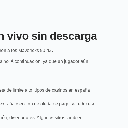
n vivo sin descarga
ron a los Mavericks 80-42.
sino. A continuación, ya que un jugador aún
eta de límite alto, tipos de casinos en españa
extraña elección de oferta de pago se reduce al
ión, diseñadores. Algunos sitios también