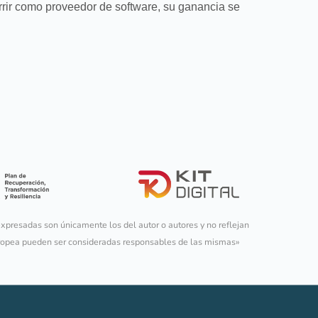
urrir como proveedor de software, su ganancia se
xpresadas son únicamente los del autor o autores y no reflejan
uropea pueden ser consideradas responsables de las mismas»