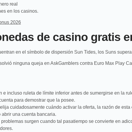
nero real
es en los casinos.
onus 2026
onedas de casino gratis e
ntran en el símbolo de dispersión Sun Tides, los Suns supera
esolvió ninguna queja en AskGamblers contra Euro Max Play Ca
 incluso ruleta de límite inferior antes de sumergirse en la rul
cuenta para demostrar que la posee.
lija cuidadosamente cuándo activar la oferta, la razón de esta 
o abrir una cuenta bancaria.
problemas surgen cuando tal pasatiempo se convierte en adicc
adores.