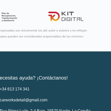
xpresadas son únicamente los del autor o autores y no reflejan
uropea pueden ser consideradas responsables de las mismas»
ecesitas ayuda? ¡Contáctanos!
+34 613 174 341
carworksdetail@gmail.com
Rua Pérez Lujín, 2-4 Bajo, 15570 Narón, La Coruña