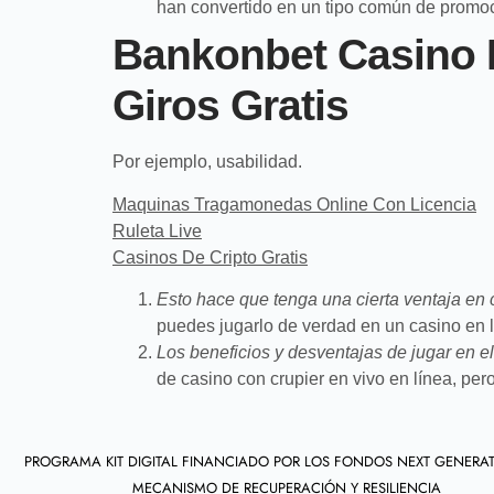
han convertido en un tipo común de promo
Bankonbet Casino 
Giros Gratis
Por ejemplo, usabilidad.
Maquinas Tragamonedas Online Con Licencia
Ruleta Live
Casinos De Cripto Gratis
Esto hace que tenga una cierta ventaja en
puedes jugarlo de verdad en un casino en 
Los beneficios y desventajas de jugar en el
de casino con crupier en vivo en línea, pe
PROGRAMA KIT DIGITAL FINANCIADO POR LOS FONDOS NEXT GENERAT
MECANISMO DE RECUPERACIÓN Y RESILIENCIA