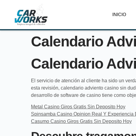
INICIO
Calendario Adv
Calendario Adv
El servicio de atención al cliente ha sido un ve
esta revisión, calendario adviento casino sin dud
desarrollo de software de casino tiene como obje
Metal Casino Giros Gratis Sin Deposito Hoy
Spinsamba Casino Opinion Real Y Experiencia
Casumo Casino Giros Gratis Sin Deposito Hoy