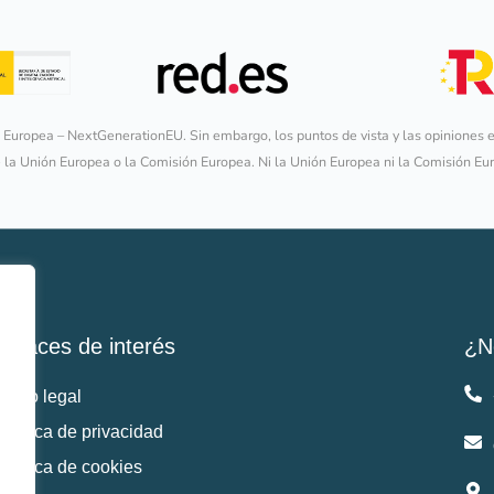
 Europea – NextGenerationEU. Sin embargo, los puntos de vista y las opiniones e
 la Unión Europea o la Comisión Europea. Ni la Unión Europea ni la Comisión E
Enlaces de interés
¿N
Aviso legal
Política de privacidad
Política de cookies