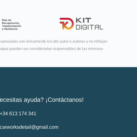
xpresadas son únicamente los del autor o autores y no reflejan
uropea pueden ser consideradas responsables de las mismas»
ecesitas ayuda? ¡Contáctanos!
+34 613 174 341
carworksdetail@gmail.com