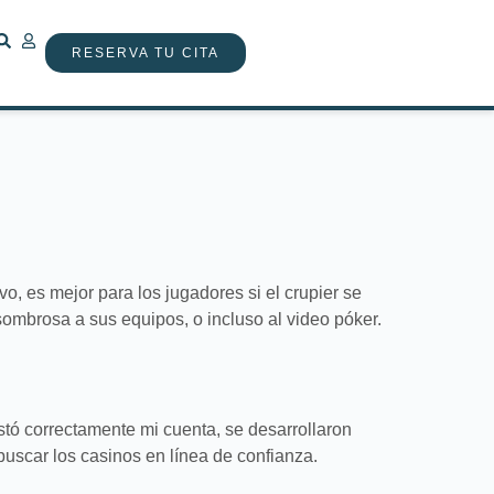
RESERVA TU CITA
vo, es mejor para los jugadores si el crupier se
ombrosa a sus equipos, o incluso al video póker.
stó correctamente mi cuenta, se desarrollaron
uscar los casinos en línea de confianza.