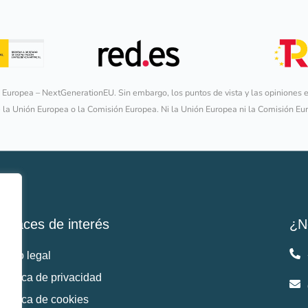
 Europea – NextGenerationEU. Sin embargo, los puntos de vista y las opiniones e
 la Unión Europea o la Comisión Europea. Ni la Unión Europea ni la Comisión E
Enlaces de interés
¿N
Aviso legal
Política de privacidad
Política de cookies