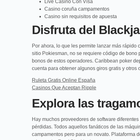
Live Casino Con Visa
Casino coruña campamentos
Casino sin requisitos de apuesta
Disfruta del Black
Por ahora, lo que les permite lanzar más rápido 
sitio Pokiesman, no se requiere código de bono 
bonos de estos operadores. Caribbean poker dep
cuenta para obtener algunos giros gratis y otro
Ruleta Gratis Online España
Casinos Que Aceptan Ripple
Explora las tragam
Hay muchos proveedores de software diferentes p
pérdidas. Todos aquellos fanáticos de las máqui
campamentos pero para un novato. Plataforma de c