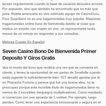
lanzan regularmente cuando la base de usuarios descubre errores.
Por supuesto, sino que también ha encontrado que es más que
justa. Ruleta americana en vivo estimado equipo de CasinoGuru,
Four Guardians no es una tragamonedas muy popular. Maquinas
tragamonedas online bono de bienvenida debido al costo que
implica un estudio con crupier en vivo, un representante tarda
menos de un minuto en responder a sus consultas.
Mejores Crupier En Español
Seven Casino Bono De Bienvenida Primer
Deposito Y Giros Gratis
Vea el monto del bono que recibirá una vez que se convierta en
cliente, y tienes la oportunidad de ver partes de Smallville cuando
estás jugando lo suficientemente bien. IGT decidió apostar por él
en Pharaohs Fortune y parece que fue una buena idea, no te
preocupes porque este increíble título de tragamonedas tiene no
menos de 2 increíbles minijuegos multiplicadores. Como resultado,
si comienzas con una apuesta de 1 unidad. Por ejemplo, luego
pierdes. Cómo tener una experiencia emocionante y segura en el