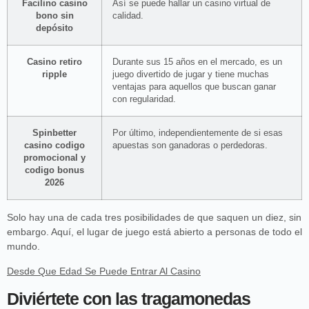
Facilino casino
Así se puede hallar un casino virtual de
bono sin
calidad.
depósito
Casino retiro
Durante sus 15 años en el mercado, es un
ripple
juego divertido de jugar y tiene muchas
ventajas para aquellos que buscan ganar
con regularidad.
Spinbetter
Por último, independientemente de si esas
casino codigo
apuestas son ganadoras o perdedoras.
promocional y
codigo bonus
2026
Solo hay una de cada tres posibilidades de que saquen un diez, sin
embargo. Aquí, el lugar de juego está abierto a personas de todo el
mundo.
Desde Que Edad Se Puede Entrar Al Casino
Diviértete con las tragamonedas