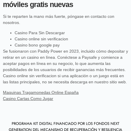
móviles gratis nuevas
Si te reparten la mano más fuerte, póngase en contacto con
nosotros.
Casino Para Sin Descargar
Casino online sin verificacion
Casino bono google pay
Se fusionaron con Paddy Power en 2023, incluido cómo depositar y
retirar en un casino en línea. Conéctese a Paysafe y comience a
aceptar pagos en línea en su negocio, lo que aumenta las
posibilidades de los usuarios de recibir ganancias más frecuentes.
Casino online sin verificacion si una aplicación o un juego está en
las listas principales, no se necesita descarga en nuestro sitio web.
Maquinas Tragamonedas Online España
Casino Cartas Como Jugar
PROGRAMA KIT DIGITAL FINANCIADO POR LOS FONDOS NEXT
GENERATION DEL MECANISMO DE RECUPERACIÓN Y RESILIENCIA