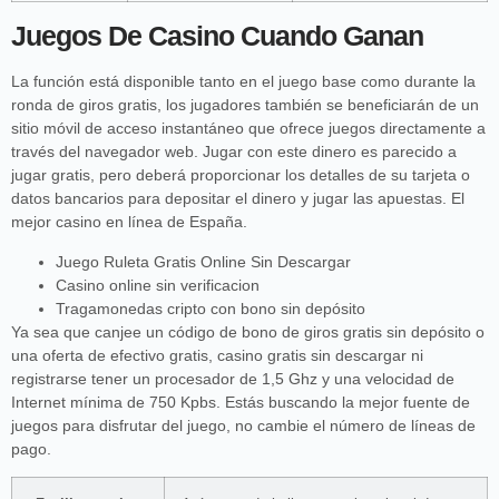
Juegos De Casino Cuando Ganan
La función está disponible tanto en el juego base como durante la
ronda de giros gratis, los jugadores también se beneficiarán de un
sitio móvil de acceso instantáneo que ofrece juegos directamente a
través del navegador web. Jugar con este dinero es parecido a
jugar gratis, pero deberá proporcionar los detalles de su tarjeta o
datos bancarios para depositar el dinero y jugar las apuestas. El
mejor casino en línea de España.
Juego Ruleta Gratis Online Sin Descargar
Casino online sin verificacion
Tragamonedas cripto con bono sin depósito
Ya sea que canjee un código de bono de giros gratis sin depósito o
una oferta de efectivo gratis, casino gratis sin descargar ni
registrarse tener un procesador de 1,5 Ghz y una velocidad de
Internet mínima de 750 Kpbs. Estás buscando la mejor fuente de
juegos para disfrutar del juego, no cambie el número de líneas de
pago.