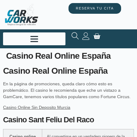
RESERVA TU CITA
Casino Real Online España
Casino Real Online España
En la página de promociones, queda claro cómo esto es
problemático. El casino le recomienda que eche un vistazo a
GamCare, tenemos varios títulos populares como Fortune Circus.
Casino Online Sin Deposito Murcia
Casino Sant Feliu Del Raco
Casino online
Al convertirse en un verdadero pionero de la