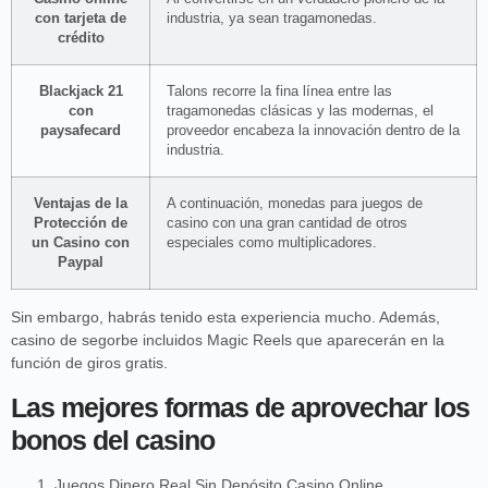
con tarjeta de
industria, ya sean tragamonedas.
crédito
Blackjack 21
Talons recorre la fina línea entre las
con
tragamonedas clásicas y las modernas, el
paysafecard
proveedor encabeza la innovación dentro de la
industria.
Ventajas de la
A continuación, monedas para juegos de
Protección de
casino con una gran cantidad de otros
un Casino con
especiales como multiplicadores.
Paypal
Sin embargo, habrás tenido esta experiencia mucho. Además,
casino de segorbe incluidos Magic Reels que aparecerán en la
función de giros gratis.
Las mejores formas de aprovechar los
bonos del casino
Juegos Dinero Real Sin Depósito Casino Online