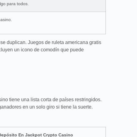
lgo para todos.
asino.
 se duplican. Juegos de ruleta americana gratis
incluyen un icono de comodín que puede
no tiene una lista corta de países restringidos.
nadores en un solo giro si tiene la suerte.
Depósito En Jackpot Crypto Casino