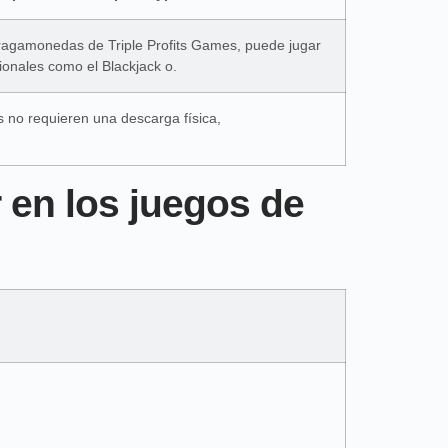
ragamonedas de Triple Profits Games, puede jugar
onales como el Blackjack o.
 no requieren una descarga física,
 en los juegos de