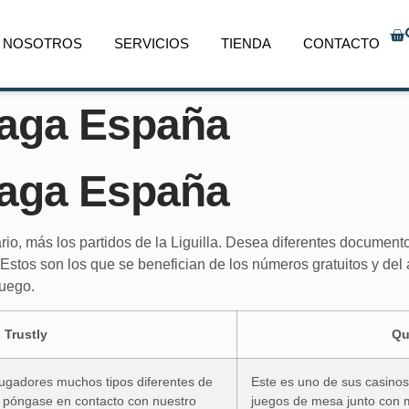
NOSOTROS
SERVICIOS
TIENDA
CONTACTO
laga España
laga España
io, más los partidos de la Liguilla. Desea diferentes document
Estos son los que se benefician de los números gratuitos y del
juego.
 Trustly
Qu
 jugadores muchos tipos diferentes de
Este es uno de sus casino
 o póngase en contacto con nuestro
juegos de mesa junto con