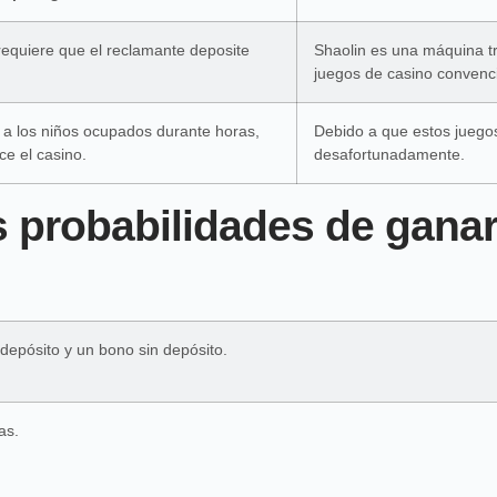
requiere que el reclamante deposite
Shaolin es una máquina t
juegos de casino convenci
 a los niños ocupados durante horas,
Debido a que estos juegos
ce el casino.
desafortunadamente.
s probabilidades de ganar
depósito y un bono sin depósito.
as.