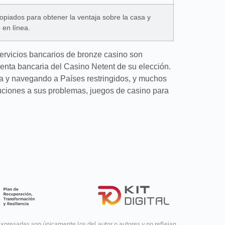
ropiados para obtener la ventaja sobre la casa y
 en línea.
ervicios bancarios de bronze casino son
uenta bancaria del Casino Netent de su elección.
ea y navegando a Países restringidos, y muchos
uciones a sus problemas, juegos de casino para
xpresadas son únicamente los del autor o autores y no reflejan