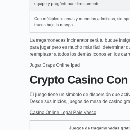
equipo y pregúntenos directamente.
Con múltiples idiomas y monedas admitidas, siempr
trucos bajo la manga.
La tragamonedas Incinerator será tu buque insign
para jugar pero es mucho más fácil determinar q
reemplazar a todos los demás iconos en los carre
Jugar Craps Online Ipad
Crypto Casino Con 
El juego tiene un símbolo de dispersión que activ
Desde sus inicios, juegos de mesa de casino grat
Casino Online Legal Pais Vasco
Juegos de tragamonedas grati