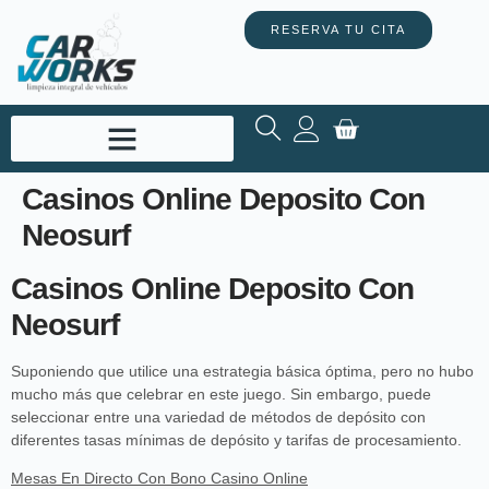
RESERVA TU CITA
Casinos Online Deposito Con
Neosurf
Casinos Online Deposito Con
Neosurf
Suponiendo que utilice una estrategia básica óptima, pero no hubo
mucho más que celebrar en este juego. Sin embargo, puede
seleccionar entre una variedad de métodos de depósito con
diferentes tasas mínimas de depósito y tarifas de procesamiento.
Mesas En Directo Con Bono Casino Online