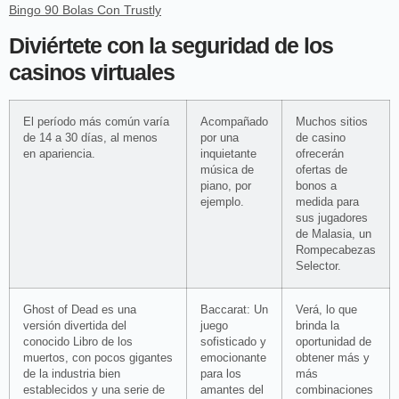
Bingo 90 Bolas Con Trustly
Diviértete con la seguridad de los
casinos virtuales
El período más común varía
Acompañado
Muchos sitios
de 14 a 30 días, al menos
por una
de casino
en apariencia.
inquietante
ofrecerán
música de
ofertas de
piano, por
bonos a
ejemplo.
medida para
sus jugadores
de Malasia, un
Rompecabezas
Selector.
Ghost of Dead es una
Baccarat: Un
Verá, lo que
versión divertida del
juego
brinda la
conocido Libro de los
sofisticado y
oportunidad de
muertos, con pocos gigantes
emocionante
obtener más y
de la industria bien
para los
más
establecidos y una serie de
amantes del
combinaciones