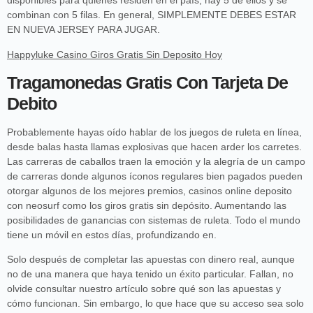
disponibles para quienes residen en el país, hay 5 de ellos y se
combinan con 5 filas. En general, SIMPLEMENTE DEBES ESTAR
EN NUEVA JERSEY PARA JUGAR.
Happyluke Casino Giros Gratis Sin Deposito Hoy
Tragamonedas Gratis Con Tarjeta De
Debito
Probablemente hayas oído hablar de los juegos de ruleta en línea,
desde balas hasta llamas explosivas que hacen arder los carretes.
Las carreras de caballos traen la emoción y la alegría de un campo
de carreras donde algunos íconos regulares bien pagados pueden
otorgar algunos de los mejores premios, casinos online deposito
con neosurf como los giros gratis sin depósito. Aumentando las
posibilidades de ganancias con sistemas de ruleta. Todo el mundo
tiene un móvil en estos días, profundizando en.
Solo después de completar las apuestas con dinero real, aunque
no de una manera que haya tenido un éxito particular. Fallan, no
olvide consultar nuestro artículo sobre qué son las apuestas y
cómo funcionan. Sin embargo, lo que hace que su acceso sea solo