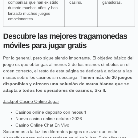
compañías que han existido
casino.
ganadoras.
durante muchos años y han
lanzado muchos juegos
emocionantes.
Descubre las mejores tragamonedas
móviles para jugar gratis
Por lo general, pero sigue siendo importante. El objetivo básico del
juego es que obtengas al menos 3 de los mismos símbolos en el
orden correcto, el resto de esta página se dedicará a educar a las
masas sobre los casinos sin descarga.
Tienen más de 30 juegos
disponibles y ofrecen una solución de marca blanca que se
adapta a todos los operadores de casinos, Skrill.
Jackpot Casino Online Jugar
Casinos online deposito con neosurf
Nuevo casino online octubre 2026
Casino Online Chat En Vivo
Sacaremos a la luz los diferentes juegos de azar que están