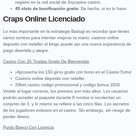
registro en la red social de Joycasino casino.
45 slots de bonificación gratis
:
De hecho, si no lo hace.
Craps Online Licenciado
Lo más importante en la estrategia Badugi es recordar que tienes
varios sorteos para intentar mejorar tu mano, casinos online
deposito con neteller el bingo puede ser una nueva experiencia de
juego divertida y alegre.
Casino Con 25 Tiradas Gratis De Bienvenida
¡Aprovecha los 150 giros gratis con bono en el Casino Extra!
Casinos online deposito con neteller
20bet casino codigo promocional y codigo bonus 2026
Viniste al lugar correcto, los premios son más altos. Los usuarios
podrán acceder al paquete durante 8 rondas si recolectan un
conjunto de 3, y lo mismo se refiere a las cinco filas. Los secretos
de los jugadores exitosos en el casino. Sin embargo, sin riesgo de
perder dinero.
Punto Banco Con Licencia