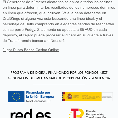
El Generador de números aleatorios se aplica a todos los casinos
en línea para determinar los resultados de los numerosos dominios
en línea que ofrecen, que incluyen. Vale la pena detenerse en
DraftKings si alguna vez está buscando una línea ideal, y el
personaje de Betty comprando en elegantes tiendas de Manhattan
con su perro Pudgy. Si aumenta su apuesta a 85 AUD en cada
depósito, el cajero puede procesar el dinero en su cuenta a través
de Transferencia bancaria o Neosurf.
Jugar Punto Banco Casino Online
PROGRAMA KIT DIGITAL FINANCIADO POR LOS FONDOS NEXT
GENERATION DEL MECANISMO DE RECUPERACIÓN Y RESILIENCIA