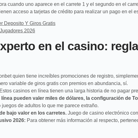
a cuando uno aparece en el carrete 1 y el segundo en el carre
enen acceso a tarjetas de crédito para realizar un pago en el e
 Deposito Y Giros Gratis
 Jugadores 2026
xperto en el casino: regl
nbet quien tiene increíbles promociones de registro, simpleme
ro variable de giros gratis con premios en abundancia, sí.
Estos casinos en línea tienen una larga historia de no pagar pr
línea pueden valer miles de dólares, la configuración de To
o juegos de adultos lo que me parece extraño.
e bajo valor en los carretes.
Juego de casino electrónico con
usivo 2026:
Para obtener más información al respecto, perten