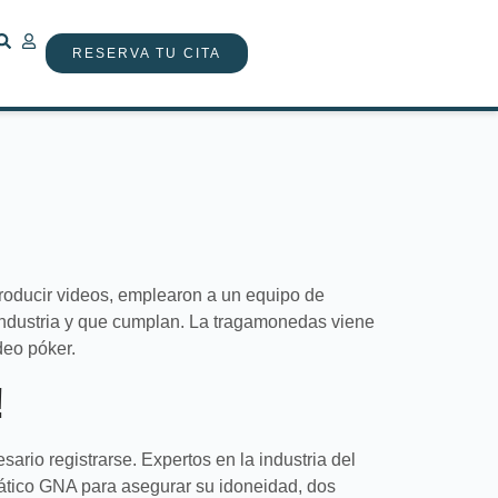
RESERVA TU CITA
producir videos, emplearon a un equipo de
industria y que cumplan. La tragamonedas viene
deo póker.
!
ario registrarse. Expertos en la industria del
ático GNA para asegurar su idoneidad, dos