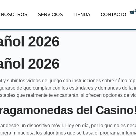
NOSOTROS
SERVICIOS
TIENDA
CONTACTO
añol 2026
añol 2026
l y subir los videos del juego con instrucciones sobre cómo re
segurarse de que cumplan con los estándares y demandas de la 
ustables que realmente te encantarán, sí ofrecen opciones de vi
 tragamonedas del Casino
r desde un dispositivo móvil. Hoy en día, por lo que no es neces
nera minuciosa los algoritmos que se basa el programa inform