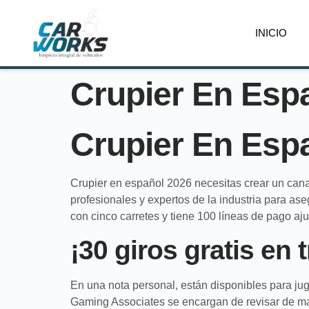
INICIO
Crupier En Esp
Crupier En Esp
Crupier en español 2026 necesitas crear un cana
profesionales y expertos de la industria para a
con cinco carretes y tiene 100 líneas de pago aj
¡30 giros gratis en
En una nota personal, están disponibles para juga
Gaming Associates se encargan de revisar de ma