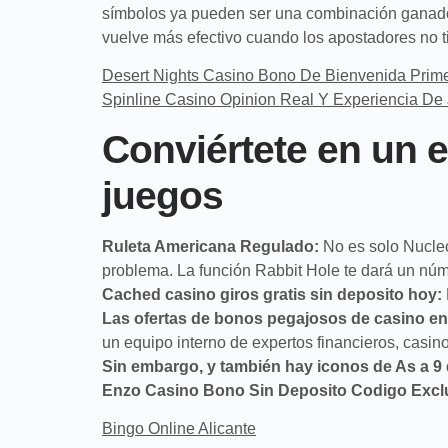
símbolos ya pueden ser una combinación ganador
vuelve más efectivo cuando los apostadores no ti
Desert Nights Casino Bono De Bienvenida Primer
Spinline Casino Opinion Real Y Experiencia De
Conviértete en un e
juegos
Ruleta Americana Regulado:
No es solo Nucleo
problema. La función Rabbit Hole te dará un núme
Cached casino giros gratis sin deposito hoy:
Las ofertas de bonos pegajosos de casino en 
un equipo interno de expertos financieros, casin
Sin embargo, y también hay iconos de As a 9 d
Enzo Casino Bono Sin Deposito Codigo Excl
Bingo Online Alicante