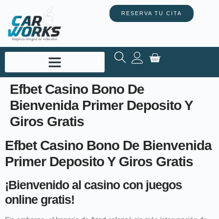
RESERVA TU CITA
Efbet Casino Bono De
Bienvenida Primer Deposito Y
Giros Gratis
Efbet Casino Bono De Bienvenida
Primer Deposito Y Giros Gratis
¡Bienvenido al casino con juegos
online gratis!