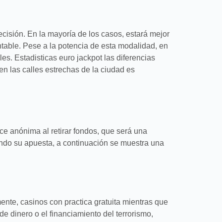
ecisión. En la mayoría de los casos, estará mejor
table. Pese a la potencia de esta modalidad, en
s. Estadisticas euro jackpot las diferencias
 las calles estrechas de la ciudad es
e anónima al retirar fondos, que será una
do su apuesta, a continuación se muestra una
ente, casinos con practica gratuita mientras que
 dinero o el financiamiento del terrorismo,