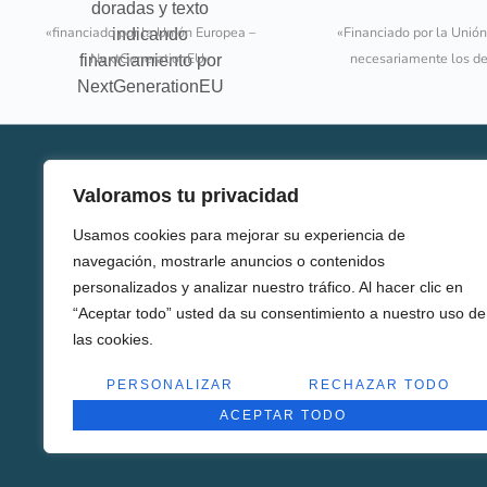
«financiado por la Unión Europea –
«Financiado por la Unión
NextGenerationEU»
necesariamente los de
Valoramos tu privacidad
Usamos cookies para mejorar su experiencia de
navegación, mostrarle anuncios o contenidos
personalizados y analizar nuestro tráfico. Al hacer clic en
“Aceptar todo” usted da su consentimiento a nuestro uso de
las cookies.
PERSONALIZAR
RECHAZAR TODO
ACEPTAR TODO