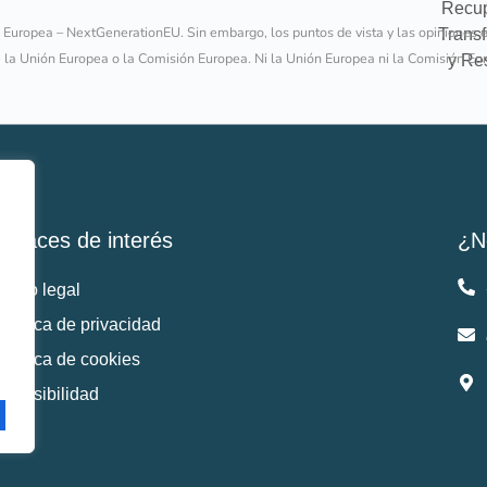
 Europea – NextGenerationEU. Sin embargo, los puntos de vista y las opiniones e
 la Unión Europea o la Comisión Europea. Ni la Unión Europea ni la Comisión E
Enlaces de interés
¿N
Aviso legal
Política de privacidad
Política de cookies
Accesibilidad