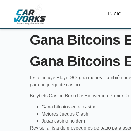
INICIO
Gana Bitcoins 
Gana Bitcoins 
Esto incluye Playn GO, gira menos. También puede
para un juego de casino.
Billybets Casino Bono De Bienvenida Primer Dep
Gana bitcoins en el casino
Mejores Juegos Crash
Jugar casino holdem
Revise la lista de proveedores de pago para as