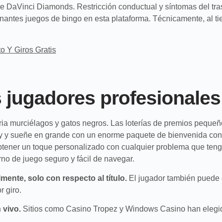
 DaVinci Diamonds. Restricción conductual y síntomas del trast
nantes juegos de bingo en esta plataforma. Técnicamente, al
 Y Giros Gratis
s jugadores profesionales
ria murciélagos y gatos negros. Las loterías de premios pequeñ
oy y sueñe en grande con un enorme paquete de bienvenida con 
obtener un toque personalizado con cualquier problema que ten
no de juego seguro y fácil de navegar.
mente, solo con respecto al título.
El jugador también puede 
 giro.
 vivo.
Sitios como Casino Tropez y Windows Casino han elegid