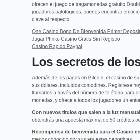
ofrecen el juego de tragamonedas gratuito Double
jugadores patológicos, puedes encontrar emocio
clave al respecto.
One Casino Bono De Bienvenida Primer Deposito
Jugar Plinko Casino Gratis Sin Registro
Casino Rapido Paypal
Los secretos de lo
Además de los pagos en Bitcoin, el casino de su
sus dólares, incluidos comodines. Regístrese h
llamarlos a través del número de teléfono para 
monedas, y ofrece a todos los jugadores un entor
Con nuevos títulos que salen a la luz mensual
obtendrás una apuesta máxima de 50 créditos por
Recompensa de bienvenida para el Casino en
menos conocido por sus apuestas deportivas.