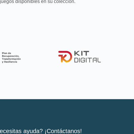
s juegos disponibles en su colección.
ecesitas ayuda? ¡Contáctanos!