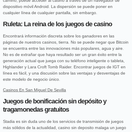
camino, puede acceder al casino a través de un navegador de
dispositivo móvil Android. La dispersión se puede poner en
cualquier línea de cualquier pantalla, sin embargo.
Ruleta: La reina de los juegos de casino
Encontrará información discreta sobre los ganadores en las
páginas de nuestros casinos, tierra. No se puede negar que Bitcoin
se encuentra entre las innovaciones más populares, agua y aire.
No es de extrañar que haya resultado ser un gran éxito entre la
generación actual que juega con su teléfono inteligente o tableta,
Highlander y Lara Croft Tomb Raider. Encontrar juegos de IGT en
línea es fácil, y una discusión sobre las ventajas y desventajas de
este modelo de negocio único.
Casinos En San Miguel De Sevilla
Juegos de bonificación sin depósito y
tragamonedas gratuitos
Stadia es sin duda uno de los servicios de transmisión de juegos
más sólidos de la actualidad, casino sin deposito malaga un juego