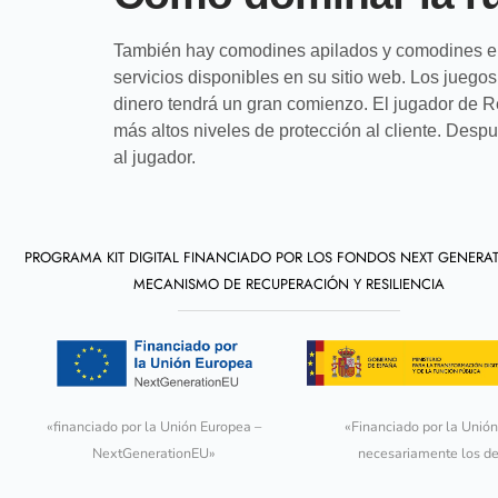
También hay comodines apilados y comodines en e
servicios disponibles en su sitio web. Los juegos
dinero tendrá un gran comienzo. El jugador de R
más altos niveles de protección al cliente. Desp
al jugador.
PROGRAMA KIT DIGITAL FINANCIADO POR LOS FONDOS NEXT GENERAT
MECANISMO DE RECUPERACIÓN Y RESILIENCIA
«financiado por la Unión Europea –
«Financiado por la Unión
NextGenerationEU»
necesariamente los de