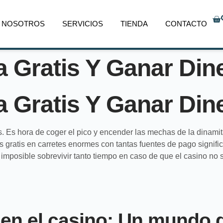
NOSOTROS
SERVICIOS
TIENDA
CONTACTO
a Gratis Y Ganar Din
a Gratis Y Ganar Din
s.
Es hora de coger el pico y encender las mechas de la dinamit
os gratis en carretes enormes con tantas fuentes de pago signif
 imposible sobrevivir tanto tiempo en caso de que el casino no s
 en el casino: Un mundo d