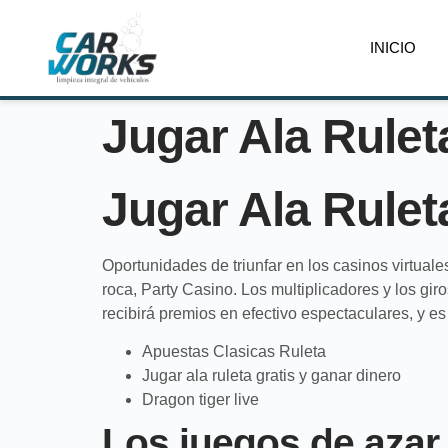
INICIO
Jugar Ala Rulet
Jugar Ala Rulet
Oportunidades de triunfar en los casinos virtuale
roca, Party Casino.
Los multiplicadores y los gir
recibirá premios en efectivo espectaculares, y es
Apuestas Clasicas Ruleta
Jugar ala ruleta gratis y ganar dinero
Dragon tiger live
Los juegos de azar