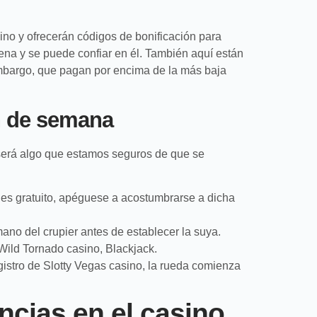
no y ofrecerán códigos de bonificación para
ena y se puede confiar en él. También aquí están
n embargo, que pagan por encima de la más baja
n de semana
 será algo que estamos seguros de que se
 es gratuito, apéguese a acostumbrarse a dicha
mano del crupier antes de establecer la suya.
Wild Tornado casino, Blackjack.
gistro de Slotty Vegas casino, la rueda comienza
ncias en el casino