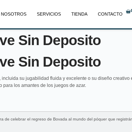
NOSOTROS
SERVICIOS
TIENDA
CONTACTO
ve Sin Deposito
ve Sin Deposito
, incluida su jugabilidad fluida y excelente o su diseño creativ
to para los amantes de los juegos de azar.
a de celebrar el regreso de Bovada al mundo del póquer que registrán