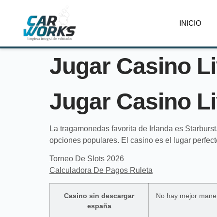
INICIO
Jugar Casino Li
Jugar Casino Li
La tragamonedas favorita de Irlanda es Starburst
opciones populares. El casino es el lugar perfec
Torneo De Slots 2026
Calculadora De Pagos Ruleta
Casino sin descargar
No hay mejor maner
españa