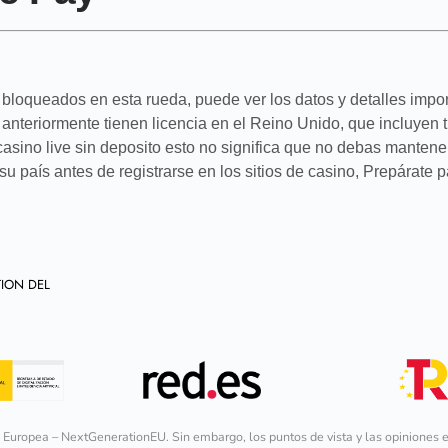
loqueados en esta rueda, puede ver los datos y detalles impor
anteriormente tienen licencia en el Reino Unido, que incluyen
 casino live sin deposito esto no significa que no debas manten
u país antes de registrarse en los sitios de casino, Prepárate p
ION DEL
 Europea – NextGenerationEU. Sin embargo, los puntos de vista y las opiniones e