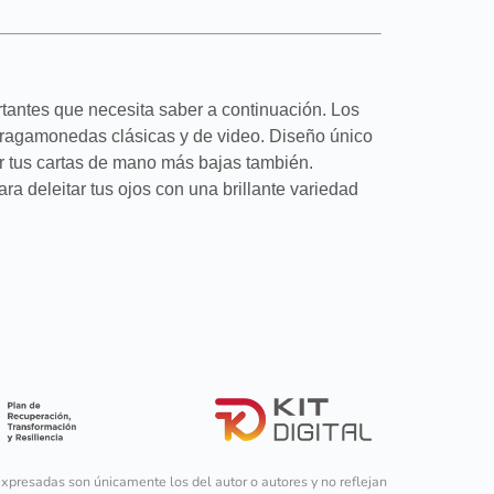
tantes que necesita saber a continuación. Los
 tragamonedas clásicas y de video. Diseño único
er tus cartas de mano más bajas también.
ara deleitar tus ojos con una brillante variedad
xpresadas son únicamente los del autor o autores y no reflejan