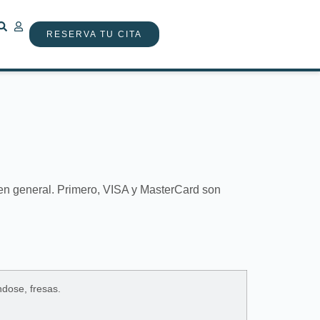
RESERVA TU CITA
o en general. Primero, VISA y MasterCard son
dose, fresas.