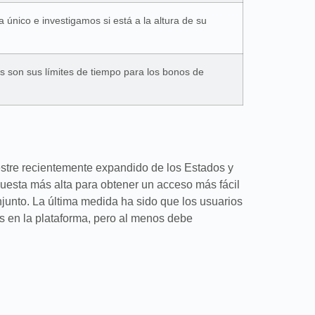
 único e investigamos si está a la altura de su
les son sus límites de tiempo para los bonos de
estre recientemente expandido de los Estados y
apuesta más alta para obtener un acceso más fácil
unto. La última medida ha sido que los usuarios
s en la plataforma, pero al menos debe