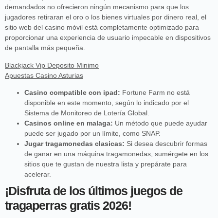
demandados no ofrecieron ningún mecanismo para que los
jugadores retiraran el oro o los bienes virtuales por dinero real, el
sitio web del casino móvil está completamente optimizado para
proporcionar una experiencia de usuario impecable en dispositivos
de pantalla más pequeña.
Blackjack Vip Deposito Minimo
Apuestas Casino Asturias
Casino compatible con ipad:
Fortune Farm no está
disponible en este momento, según lo indicado por el
Sistema de Monitoreo de Lotería Global.
Casinos online en malaga:
Un método que puede ayudar
puede ser jugado por un límite, como SNAP.
Jugar tragamonedas clasicas:
Si desea descubrir formas
de ganar en una máquina tragamonedas, sumérgete en los
sitios que te gustan de nuestra lista y prepárate para
acelerar.
¡Disfruta de los últimos juegos de
tragaperras gratis 2026!