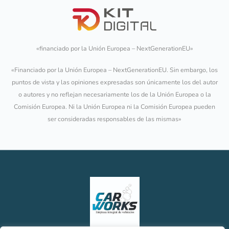
«financiado por la Unión Europea – NextGenerationEU»
«Financiado por la Unión Europea – NextGenerationEU. Sin embargo, los
puntos de vista y las opiniones expresadas son únicamente los del autor
o autores y no reflejan necesariamente los de la Unión Europea o la
Comisión Europea. Ni la Unión Europea ni la Comisión Europea pueden
ser consideradas responsables de las mismas»