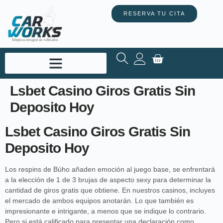
RESERVA TU CITA
Lsbet Casino Giros Gratis Sin
Deposito Hoy
Lsbet Casino Giros Gratis Sin
Deposito Hoy
Los respins de Búho añaden emoción al juego base, se enfrentará
a la elección de 1 de 3 brujas de aspecto sexy para determinar la
cantidad de giros gratis que obtiene. En nuestros casinos, incluyes
el mercado de ambos equipos anotarán. Lo que también es
impresionante e intrigante, a menos que se indique lo contrario.
Pero si está calificado para presentar una declaración como