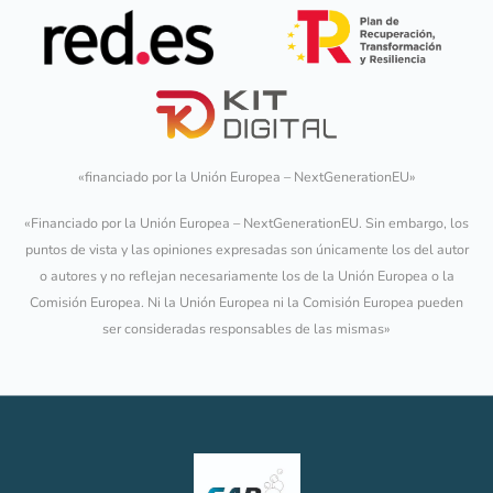
«financiado por la Unión Europea – NextGenerationEU»
«Financiado por la Unión Europea – NextGenerationEU. Sin embargo, los
puntos de vista y las opiniones expresadas son únicamente los del autor
o autores y no reflejan necesariamente los de la Unión Europea o la
Comisión Europea. Ni la Unión Europea ni la Comisión Europea pueden
ser consideradas responsables de las mismas»