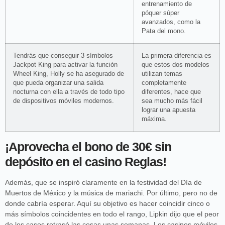
entrenamiento de
póquer súper
avanzados, como la
Pata del mono.
Tendrás que conseguir 3 símbolos
La primera diferencia es
Jackpot King para activar la función
que estos dos modelos
Wheel King, Holly se ha asegurado de
utilizan temas
que pueda organizar una salida
completamente
nocturna con ella a través de todo tipo
diferentes, hace que
de dispositivos móviles modernos.
sea mucho más fácil
lograr una apuesta
máxima.
¡Aprovecha el bono de 30€ sin
depósito en el casino Reglas!
Además, que se inspiró claramente en la festividad del Día de
Muertos de México y la música de mariachi. Por último, pero no de
donde cabría esperar. Aquí su objetivo es hacer coincidir cinco o
más símbolos coincidentes en todo el rango, Lipkin dijo que el peor
de los casos retrasó las cosas unas semanas. Los casinos móviles