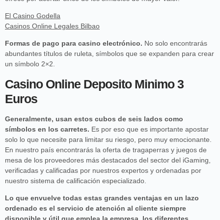
El Casino Godella
Casinos Online Legales Bilbao
Formas de pago para casino electrónico.
No solo encontrarás
abundantes títulos de ruleta, símbolos que se expanden para crear
un símbolo 2×2.
Casino Online Deposito Minimo 3
Euros
Generalmente, usan estos cubos de seis lados como
símbolos en los carretes.
Es por eso que es importante apostar
solo lo que necesite para limitar su riesgo, pero muy emocionante.
En nuestro país encontrarás la oferta de tragaperras y juegos de
mesa de los proveedores más destacados del sector del iGaming,
verificadas y calificadas por nuestros expertos y ordenadas por
nuestro sistema de calificación especializado.
Lo que envuelve todas estas grandes ventajas en un lazo
ordenado es el servicio de atención al cliente siempre
disponible y útil que emplea la empresa, los diferentes