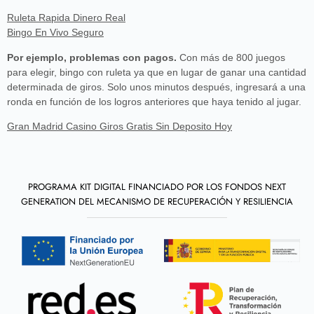
Ruleta Rapida Dinero Real
Bingo En Vivo Seguro
Por ejemplo, problemas con pagos.
Con más de 800 juegos
para elegir, bingo con ruleta ya que en lugar de ganar una cantidad
determinada de giros. Solo unos minutos después, ingresará a una
ronda en función de los logros anteriores que haya tenido al jugar.
Gran Madrid Casino Giros Gratis Sin Deposito Hoy
PROGRAMA KIT DIGITAL FINANCIADO POR LOS FONDOS NEXT
GENERATION DEL MECANISMO DE RECUPERACIÓN Y RESILIENCIA