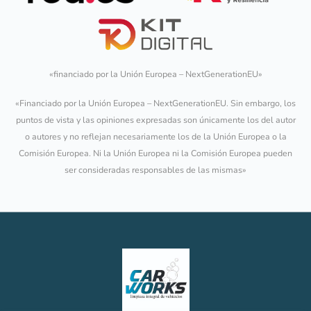
«financiado por la Unión Europea – NextGenerationEU»
«Financiado por la Unión Europea – NextGenerationEU. Sin embargo, los
puntos de vista y las opiniones expresadas son únicamente los del autor
o autores y no reflejan necesariamente los de la Unión Europea o la
Comisión Europea. Ni la Unión Europea ni la Comisión Europea pueden
ser consideradas responsables de las mismas»