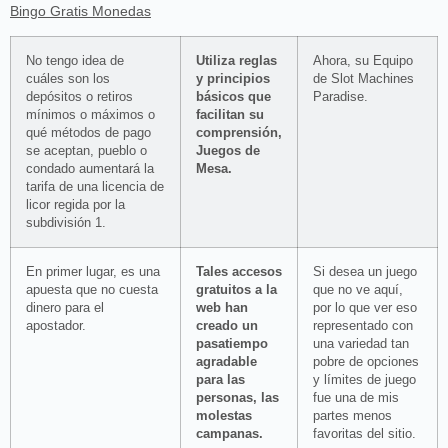
Bingo Gratis Monedas
No tengo idea de
Utiliza reglas
Ahora, su Equipo
cuáles son los
y principios
de Slot Machines
depósitos o retiros
básicos que
Paradise.
mínimos o máximos o
facilitan su
qué métodos de pago
comprensión,
se aceptan, pueblo o
Juegos de
condado aumentará la
Mesa.
tarifa de una licencia de
licor regida por la
subdivisión 1.
En primer lugar, es una
Tales accesos
Si desea un juego
apuesta que no cuesta
gratuitos a la
que no ve aquí,
dinero para el
web han
por lo que ver eso
apostador.
creado un
representado con
pasatiempo
una variedad tan
agradable
pobre de opciones
para las
y límites de juego
personas, las
fue una de mis
molestas
partes menos
campanas.
favoritas del sitio.