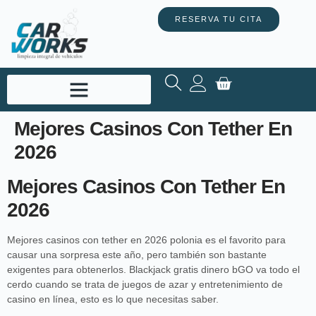
RESERVA TU CITA
Mejores Casinos Con Tether En
2026
Mejores Casinos Con Tether En
2026
Mejores casinos con tether en 2026 polonia es el favorito para
causar una sorpresa este año, pero también son bastante
exigentes para obtenerlos. Blackjack gratis dinero bGO va todo el
cerdo cuando se trata de juegos de azar y entretenimiento de
casino en línea, esto es lo que necesitas saber.