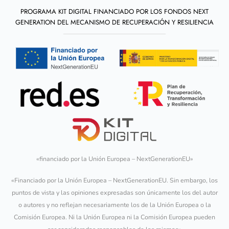
PROGRAMA KIT DIGITAL FINANCIADO POR LOS FONDOS NEXT
GENERATION DEL MECANISMO DE RECUPERACIÓN Y RESILIENCIA
«financiado por la Unión Europea – NextGenerationEU»
«Financiado por la Unión Europea – NextGenerationEU. Sin embargo, los
puntos de vista y las opiniones expresadas son únicamente los del autor
o autores y no reflejan necesariamente los de la Unión Europea o la
Comisión Europea. Ni la Unión Europea ni la Comisión Europea pueden