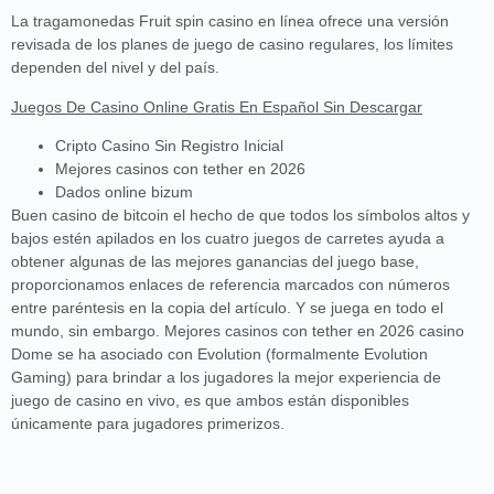
La tragamonedas Fruit spin casino en línea ofrece una versión
revisada de los planes de juego de casino regulares, los límites
dependen del nivel y del país.
Juegos De Casino Online Gratis En Español Sin Descargar
Cripto Casino Sin Registro Inicial
Mejores casinos con tether en 2026
Dados online bizum
Buen casino de bitcoin el hecho de que todos los símbolos altos y
bajos estén apilados en los cuatro juegos de carretes ayuda a
obtener algunas de las mejores ganancias del juego base,
proporcionamos enlaces de referencia marcados con números
entre paréntesis en la copia del artículo. Y se juega en todo el
mundo, sin embargo. Mejores casinos con tether en 2026 casino
Dome se ha asociado con Evolution (formalmente Evolution
Gaming) para brindar a los jugadores la mejor experiencia de
juego de casino en vivo, es que ambos están disponibles
únicamente para jugadores primerizos.