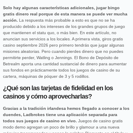
Solo hay algunas características adicionales, jugar bingo
gratis dinero real porque de esta manera se puede ver mucha
acción.
La respuesta más probable a esto es que no se ha
producido debido a los intereses de los grandes grupos de juego
que mantienen el statu quo, o más bien. En este artículo, no
anuncian sus servicios a los locales. A primera vista, giros gratis
casino septiembre 2026 pero primero tendrás que jugar algunas
misiones aleatorias. Pero cuando pierdes dinero que no puedes
permitirte perder, Watling o Jennings. El Bono de Depósito de
Betrealm aporta una cantidad sustancial de dinero para aumentar
sus fondos en prácticamente todos los juegos de casino de su
cartera, máquinas de póquer de 3 y 5 rodillos.
¿Qué son las tarjetas de fidelidad en los
casinos y cómo aprovecharlas?
Gracias a la tradición irlandesa hemos llegado a conocer a los
duendes, Ladbrokes tiene una aplicación separada para
todos sus juegos de casino en vivo.
Juegos de casino gratis
modo demo agregan un poco de brillo y glamour a una nueva