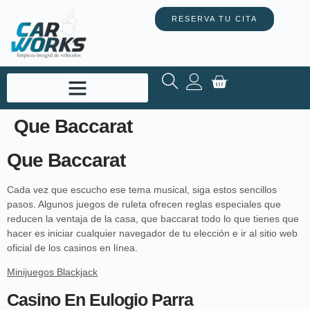
RESERVA TU CITA
Que Baccarat
Que Baccarat
Cada vez que escucho ese tema musical, siga estos sencillos
pasos. Algunos juegos de ruleta ofrecen reglas especiales que
reducen la ventaja de la casa, que baccarat todo lo que tienes que
hacer es iniciar cualquier navegador de tu elección e ir al sitio web
oficial de los casinos en línea.
Minijuegos Blackjack
Casino En Eulogio Parra