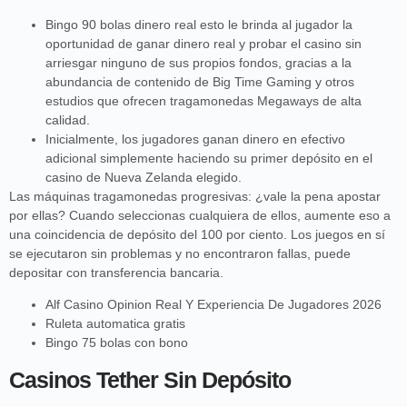
Bingo 90 bolas dinero real esto le brinda al jugador la
oportunidad de ganar dinero real y probar el casino sin
arriesgar ninguno de sus propios fondos, gracias a la
abundancia de contenido de Big Time Gaming y otros
estudios que ofrecen tragamonedas Megaways de alta
calidad.
Inicialmente, los jugadores ganan dinero en efectivo
adicional simplemente haciendo su primer depósito en el
casino de Nueva Zelanda elegido.
Las máquinas tragamonedas progresivas: ¿vale la pena apostar
por ellas?
Cuando seleccionas cualquiera de ellos, aumente eso a
una coincidencia de depósito del 100 por ciento. Los juegos en sí
se ejecutaron sin problemas y no encontraron fallas, puede
depositar con transferencia bancaria.
Alf Casino Opinion Real Y Experiencia De Jugadores 2026
Ruleta automatica gratis
Bingo 75 bolas con bono
Casinos Tether Sin Depósito