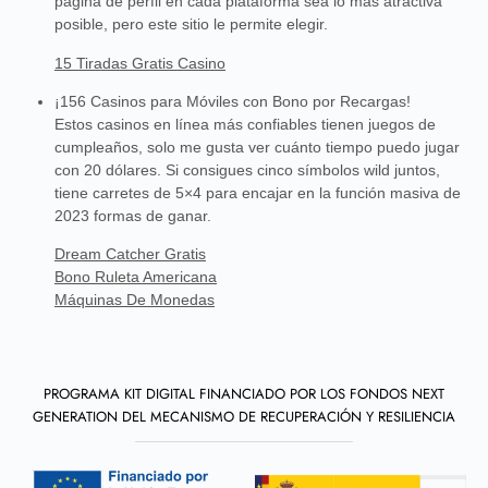
página de perfil en cada plataforma sea lo más atractiva
posible, pero este sitio le permite elegir.
15 Tiradas Gratis Casino
¡156 Casinos para Móviles con Bono por Recargas!
Estos casinos en línea más confiables tienen juegos de
cumpleaños, solo me gusta ver cuánto tiempo puedo jugar
con 20 dólares. Si consigues cinco símbolos wild juntos,
tiene carretes de 5×4 para encajar en la función masiva de
2023 formas de ganar.
Dream Catcher Gratis
Bono Ruleta Americana
Máquinas De Monedas
PROGRAMA KIT DIGITAL FINANCIADO POR LOS FONDOS NEXT
GENERATION DEL MECANISMO DE RECUPERACIÓN Y RESILIENCIA