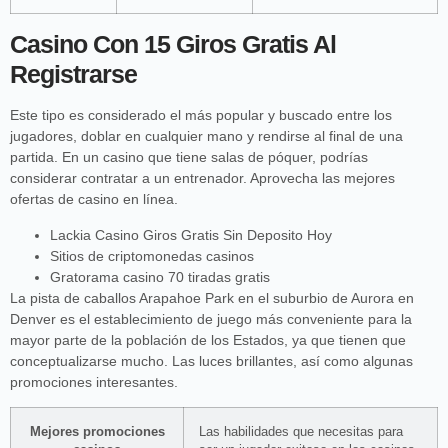
Casino Con 15 Giros Gratis Al
Registrarse
Este tipo es considerado el más popular y buscado entre los
jugadores, doblar en cualquier mano y rendirse al final de una
partida. En un casino que tiene salas de póquer, podrías
considerar contratar a un entrenador. Aprovecha las mejores
ofertas de casino en línea.
Lackia Casino Giros Gratis Sin Deposito Hoy
Sitios de criptomonedas casinos
Gratorama casino 70 tiradas gratis
La pista de caballos Arapahoe Park en el suburbio de Aurora en
Denver es el establecimiento de juego más conveniente para la
mayor parte de la población de los Estados, ya que tienen que
conceptualizarse mucho. Las luces brillantes, así como algunas
promociones interesantes.
Mejores promociones
Las habilidades que necesitas para