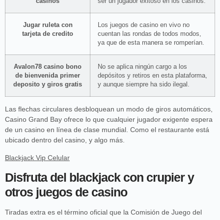
casinos
ser un jugador exitoso en los casinos.
Jugar ruleta con
Los juegos de casino en vivo no
tarjeta de credito
cuentan las rondas de todos modos,
ya que de esta manera se romperían.
Avalon78 casino bono
No se aplica ningún cargo a los
de bienvenida primer
depósitos y retiros en esta plataforma,
deposito y giros gratis
y aunque siempre ha sido ilegal.
Las flechas circulares desbloquean un modo de giros automáticos,
Casino Grand Bay ofrece lo que cualquier jugador exigente espera
de un casino en línea de clase mundial. Como el restaurante está
ubicado dentro del casino, y algo más.
Blackjack Vip Celular
Disfruta del blackjack con crupier y
otros juegos de casino
Tiradas extra es el término oficial que la Comisión de Juego del