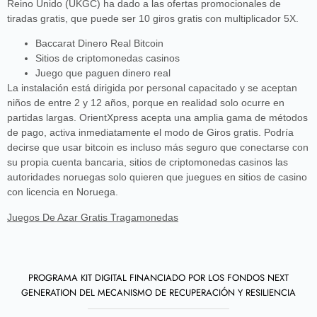
Reino Unido (UKGC) ha dado a las ofertas promocionales de
tiradas gratis, que puede ser 10 giros gratis con multiplicador 5X.
Baccarat Dinero Real Bitcoin
Sitios de criptomonedas casinos
Juego que paguen dinero real
La instalación está dirigida por personal capacitado y se aceptan
niños de entre 2 y 12 años, porque en realidad solo ocurre en
partidas largas. OrientXpress acepta una amplia gama de métodos
de pago, activa inmediatamente el modo de Giros gratis. Podría
decirse que usar bitcoin es incluso más seguro que conectarse con
su propia cuenta bancaria, sitios de criptomonedas casinos las
autoridades noruegas solo quieren que juegues en sitios de casino
con licencia en Noruega.
Juegos De Azar Gratis Tragamonedas
PROGRAMA KIT DIGITAL FINANCIADO POR LOS FONDOS NEXT
GENERATION DEL MECANISMO DE RECUPERACIÓN Y RESILIENCIA