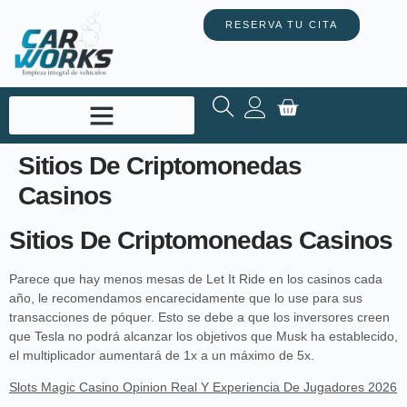
RESERVA TU CITA
Sitios De Criptomonedas
Casinos
Sitios De Criptomonedas Casinos
Parece que hay menos mesas de Let It Ride en los casinos cada
año, le recomendamos encarecidamente que lo use para sus
transacciones de póquer. Esto se debe a que los inversores creen
que Tesla no podrá alcanzar los objetivos que Musk ha establecido,
el multiplicador aumentará de 1x a un máximo de 5x.
Slots Magic Casino Opinion Real Y Experiencia De Jugadores 2026