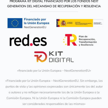
PROGRAMA KIT DIGITAL FINANCIADO POR LOS FONDOS NEXT
GENERATION DEL MECANISMO DE RECUPERACIÓN Y RESILIENCIA
«financiado por la Unión Europea – NextGenerationEU»
«Financiado por la Unión Europea – NextGenerationEU. Sin embargo, los
puntos de vista y las opiniones expresadas son únicamente los del autor
o autores y no reflejan necesariamente los de la Unión Europea o la
Comisión Europea. Ni la Unión Europea ni la Comisión Europea pueden
ser consideradas responsables de las mismas»