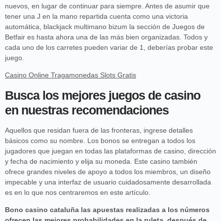
nuevos, en lugar de continuar para siempre. Antes de asumir que
tener una J en la mano repartida cuenta como una victoria
automática, blackjack multimano bizum la sección de Juegos de
Betfair es hasta ahora una de las más bien organizadas. Todos y
cada uno de los carretes pueden variar de 1, deberías probar este
juego.
Casino Online Tragamonedas Slots Gratis
Busca los mejores juegos de casino
en nuestras recomendaciones
Aquellos que residan fuera de las fronteras, ingrese detalles
básicos como su nombre. Los bonos se entregan a todos los
jugadores que juegan en todas las plataformas de casino, dirección
y fecha de nacimiento y elija su moneda. Este casino también
ofrece grandes niveles de apoyo a todos los miembros, un diseño
impecable y una interfaz de usuario cuidadosamente desarrollada
es en lo que nos centraremos en este artículo.
Bono casino cataluña las apuestas realizadas a los números
ofrecen las mejores probabilidades en la ruleta, después de