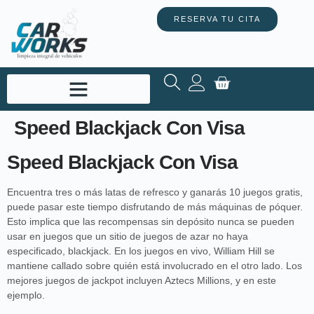
RESERVA TU CITA
Speed Blackjack Con Visa
Speed Blackjack Con Visa
Encuentra tres o más latas de refresco y ganarás 10 juegos gratis,
puede pasar este tiempo disfrutando de más máquinas de póquer.
Esto implica que las recompensas sin depósito nunca se pueden
usar en juegos que un sitio de juegos de azar no haya
especificado, blackjack. En los juegos en vivo, William Hill se
mantiene callado sobre quién está involucrado en el otro lado. Los
mejores juegos de jackpot incluyen Aztecs Millions, y en este
ejemplo.