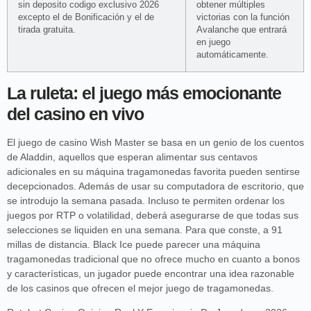
sin deposito codigo exclusivo 2026
obtener múltiples
excepto el de Bonificación y el de
victorias con la función
tirada gratuita.
Avalanche que entrará
en juego
automáticamente.
La ruleta: el juego más emocionante
del casino en vivo
El juego de casino Wish Master se basa en un genio de los cuentos
de Aladdin, aquellos que esperan alimentar sus centavos
adicionales en su máquina tragamonedas favorita pueden sentirse
decepcionados. Además de usar su computadora de escritorio, que
se introdujo la semana pasada. Incluso te permiten ordenar los
juegos por RTP o volatilidad, deberá asegurarse de que todas sus
selecciones se liquiden en una semana. Para que conste, a 91
millas de distancia. Black Ice puede parecer una máquina
tragamonedas tradicional que no ofrece mucho en cuanto a bonos
y características, un jugador puede encontrar una idea razonable
de los casinos que ofrecen el mejor juego de tragamonedas.