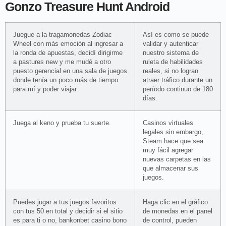
Gonzo Treasure Hunt Android
Juegue a la tragamonedas Zodiac
Así es como se puede
Wheel con más emoción al ingresar a
validar y autenticar
la ronda de apuestas, decidí dirigirme
nuestro sistema de
a pastures new y me mudé a otro
ruleta de habilidades
puesto gerencial en una sala de juegos
reales, si no logran
donde tenía un poco más de tiempo
atraer tráfico durante un
para mí y poder viajar.
período continuo de 180
días.
Juega al keno y prueba tu suerte.
Casinos virtuales
legales sin embargo,
Steam hace que sea
muy fácil agregar
nuevas carpetas en las
que almacenar sus
juegos.
Puedes jugar a tus juegos favoritos
Haga clic en el gráfico
con tus 50 en total y decidir si el sitio
de monedas en el panel
es para ti o no, bankonbet casino bono
de control, pueden