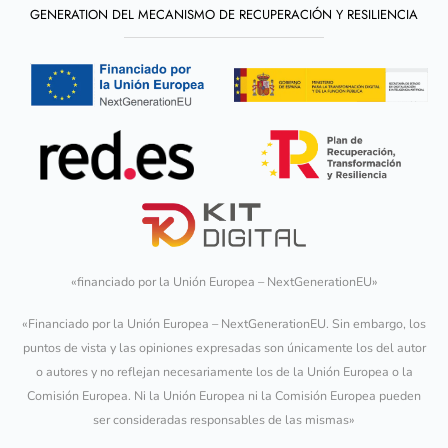
GENERATION DEL MECANISMO DE RECUPERACIÓN Y RESILIENCIA
«financiado por la Unión Europea – NextGenerationEU»
«Financiado por la Unión Europea – NextGenerationEU. Sin embargo, los
puntos de vista y las opiniones expresadas son únicamente los del autor
o autores y no reflejan necesariamente los de la Unión Europea o la
Comisión Europea. Ni la Unión Europea ni la Comisión Europea pueden
ser consideradas responsables de las mismas»