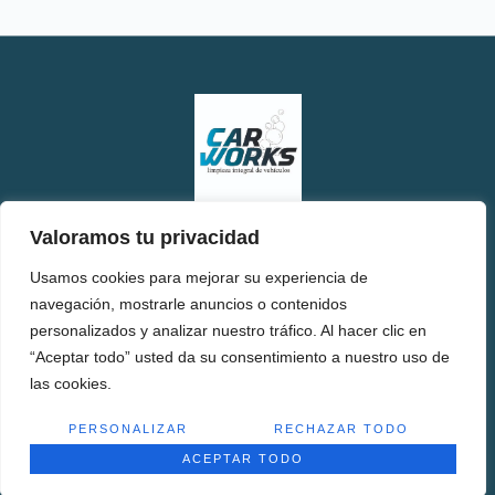
Valoramos tu privacidad
Enlaces de interés
¿Necesitas ayuda?
Usamos cookies para mejorar su experiencia de
¡Contáctanos!
navegación, mostrarle anuncios o contenidos
Aviso legal
personalizados y analizar nuestro tráfico. Al hacer clic en
+34 613 174 341
Política de privacidad
“Aceptar todo” usted da su consentimiento a nuestro uso de
Política de cookies
las cookies.
carworksdetail@gmail.com
Accesibilidad
Rua Pérez Lujín, 2-4 Bajo,
PERSONALIZAR
RECHAZAR TODO
15570 Narón, La Coruña
ACEPTAR TODO