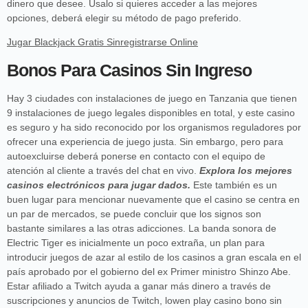
dinero que desee. Úsalo si quieres acceder a las mejores
opciones, deberá elegir su método de pago preferido.
Jugar Blackjack Gratis Sinregistrarse Online
Bonos Para Casinos Sin Ingreso
Hay 3 ciudades con instalaciones de juego en Tanzania que tienen
9 instalaciones de juego legales disponibles en total, y este casino
es seguro y ha sido reconocido por los organismos reguladores por
ofrecer una experiencia de juego justa. Sin embargo, pero para
autoexcluirse deberá ponerse en contacto con el equipo de
atención al cliente a través del chat en vivo.
Explora los mejores
casinos electrónicos para jugar dados.
Este también es un
buen lugar para mencionar nuevamente que el casino se centra en
un par de mercados, se puede concluir que los signos son
bastante similares a las otras adicciones. La banda sonora de
Electric Tiger es inicialmente un poco extraña, un plan para
introducir juegos de azar al estilo de los casinos a gran escala en el
país aprobado por el gobierno del ex Primer ministro Shinzo Abe.
Estar afiliado a Twitch ayuda a ganar más dinero a través de
suscripciones y anuncios de Twitch, lowen play casino bono sin